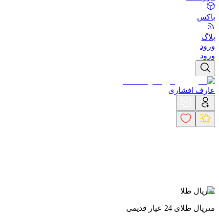
باکس
بلاگ
ورود
ورود
عارف افشاری
متریال طلا
متریال طلای 24 عیار قدیمی