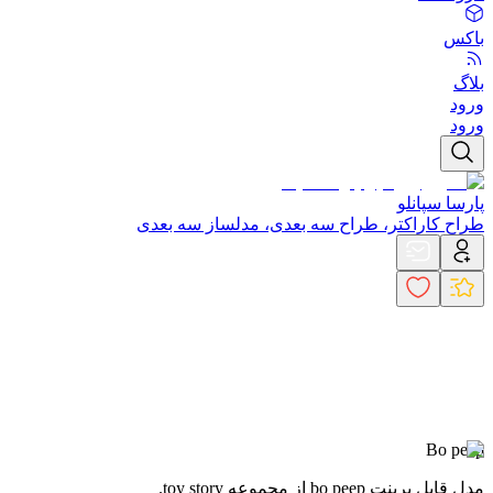
باکس
بلاگ
ورود
ورود
پارسا سپانلو
طراح کاراکتر، طراح سه بعدی، مدلساز سه بعدی
Bo peep
مدل قابل پرینت bo peep از مجموعه toy story.