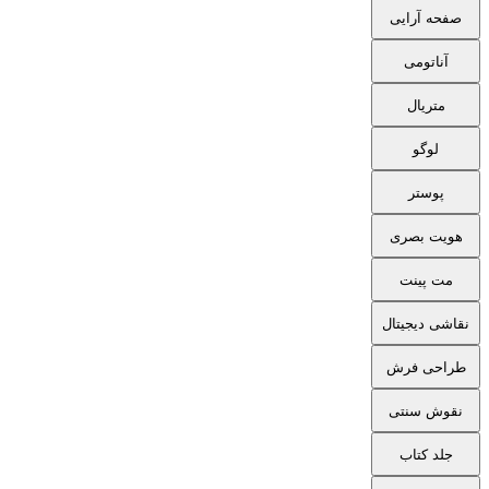
صفحه آرایی
آناتومی
متریال
لوگو
پوستر
هویت بصری
مت پینت
نقاشی دیجیتال
طراحی فرش
نقوش سنتی
جلد کتاب