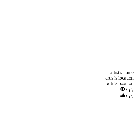
artist's name
artist's location
artit's position
۱۱۱
۱۱۱