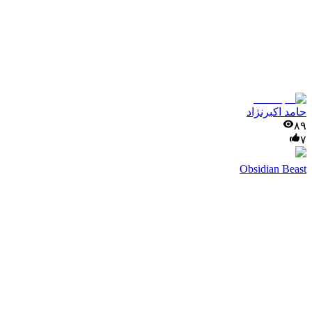
حامد اکبرنژاد
۸۹
۷
Obsidian Beast