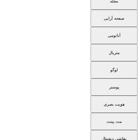
مجله
صفحه آرایی
آناتومی
متریال
لوگو
پوستر
هویت بصری
مت پینت
نقاشی دیجیتال