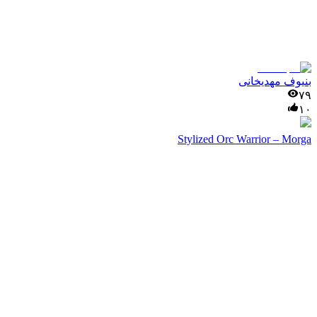
بنیوف مهدیخانی
۷۹
۱۰
Stylized Orc Warrior – Morga