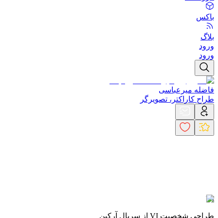
باکس
بلاگ
ورود
ورود
فاضله میرعباسی
طراح کاراکتر، تصویرگر
VI
طراحی شخصیت VI از سریال آرکین