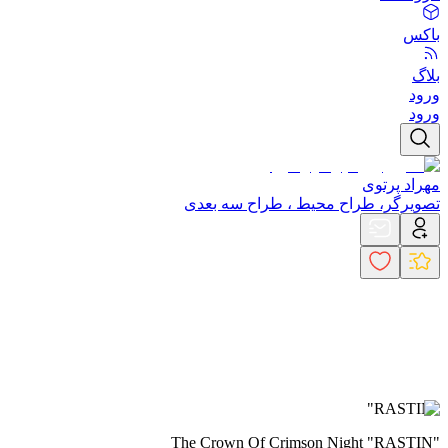
باکس
بلاگ
ورود
ورود
مهراد پرتوی
تصویرگر، طراح محیط ، طراح سه بعدی
"RASTIN"
The Crown Of Crimson Night "RASTIN"