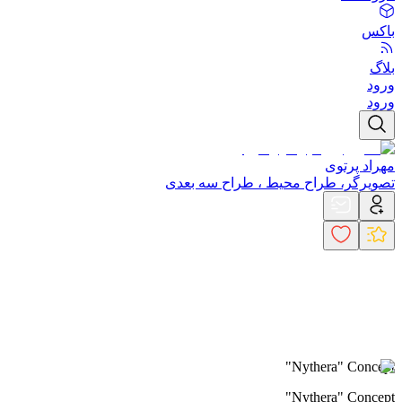
باکس
بلاگ
ورود
ورود
مهراد پرتوی
تصویرگر، طراح محیط ، طراح سه بعدی
"Nythera" Concept
"Nythera" Concept