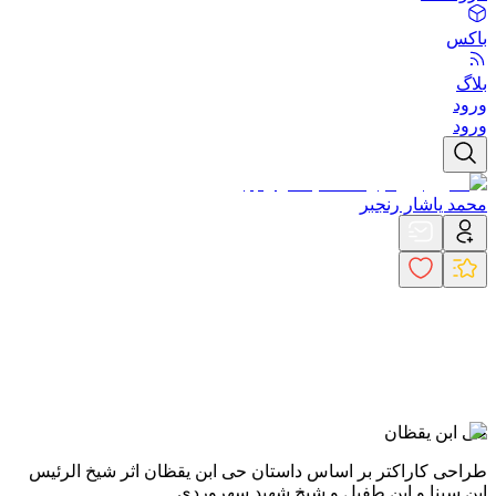
باکس
بلاگ
ورود
ورود
محمد یاشار رنجبر
حی ابن یقظان
طراحی کاراکتر بر اساس داستان حی ابن یقظان اثر شیخ الرئیس
ابن سینا و ابن طفیل و شیخ شهید سهروردی