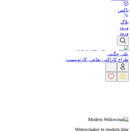
باکس
بلاگ
ورود
ورود
علی چگینی
طراح کاراکتر، نقاش، کارتونیست
Modern Widowmaker
Widowmaker in modern time