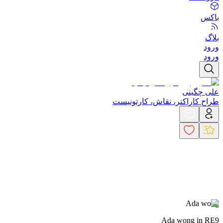
باکس
بلاگ
ورود
ورود
علی چگینی
طراح کاراکتر، نقاش، کارتونیست
Ada wong
Ada wong in RE9