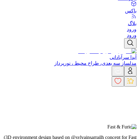
باکس
بلاگ
ورود
ورود
آیدا سرآبادانی
مدلساز سه بعدی، طراح محیط ، نورپرداز
Fast & Furious
(3D environment design based on @sylvainsarrailh concept for Fast