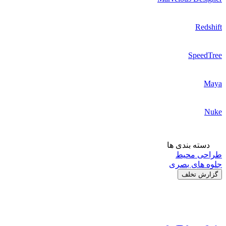
Redshift
SpeedTree
Maya
Nuke
دسته بندی ها
طراحی محیط
جلوه های بصری
گزارش تخلف