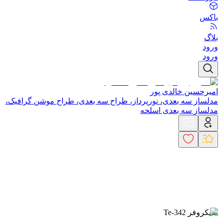
باکس
بلاگ
ورود
ورود
امیرحسین خالدی پور
مدلساز سه بعدی، نورپرداز، طراح سه بعدی، طراح موشن گرافیک،
مدلساز سه بعدی اسلحه
مایکروفر Te-342