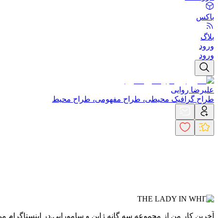
باکس
بلاگ
ورود
ورود
علیرضا روایی
طراح گرافیک محیطی، طراح مفهومی، طراح محیط
THE LADY IN WHITE
آخرین کار من از مجموعه سه گانه ژاپن و سامورایی.
در اینستاگرام من رو ه