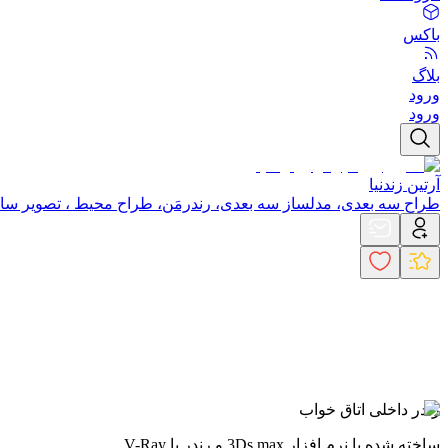
باکس
بلاگ
ورود
ورود
آرتین زندنیا
طراح سه بعدی، مدلساز سه بعدی، رندرمَن، طراح محیط ، تصویر سا
رندر داخلی اتاق خواب
ساخته شده با نرم افزار 3Ds max و رندر با V-Ray