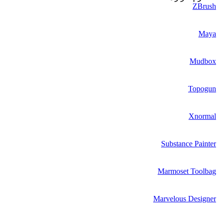
ZBrush
Maya
Mudbox
Topogun
Xnormal
Substance Painter
Marmoset Toolbag
Marvelous Designer