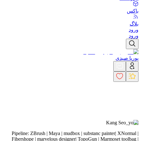
باکس
بلاگ
ورود
ورود
پوریا صیدی
Kang Seo_yoon
Pipeline: ZBrush | Maya | mudbox | substanc painter| XNormal |
Fibershope | marvelous designer| TopoGun | Marmoset toolbag |