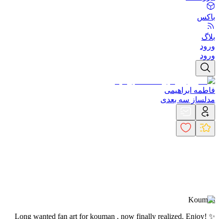
باکس
بلاگ
ورود
ورود
فاطمه ابراهیمی
مدلساز سه بعدی
Kouman
Long wanted fan art for kouman , now finally realized. Enjoy! ✨