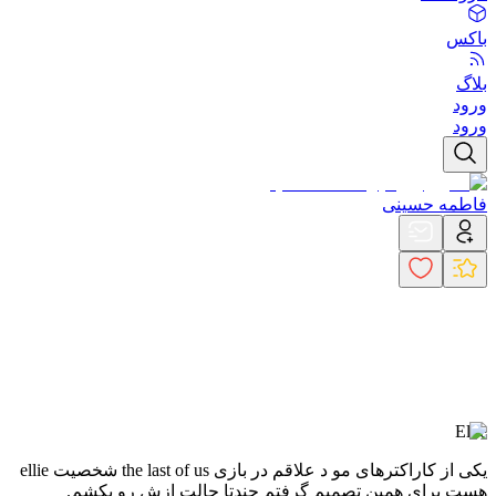
باکس
بلاگ
ورود
ورود
فاطمه حسینی
Ellie
یکی از کاراکترهای مو د علاقم در بازی the last of us شخصیت ellie
هست برای همین تصمیم گرفتم چندتا حالت ازش رو بکشم.