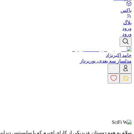
باکس
بلاگ
ورود
ورود
حامد اکبرنژاد
مدلساز سه بعدی، نورپرداز
SciFi Wall
سلام به همه دوستان عزیز
یکی از کارای اخیرم که با سابستنس دیزاینر