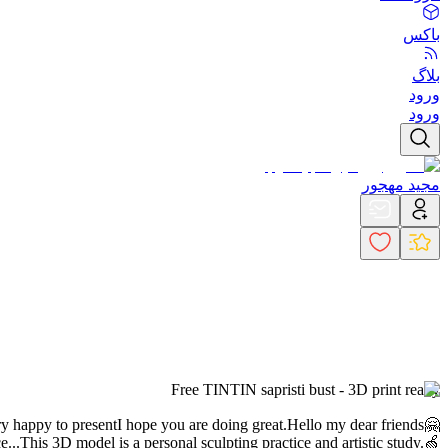
باکس
بلاگ
ورود
ورود
مجید مهجور
Free TINTIN sapristi bust - 3D print ready
ry happy to present
I hope you are doing great.
Hello my dear friends🤗
e...
This 3D model is a personal sculpting practice and artistic study.
🍏