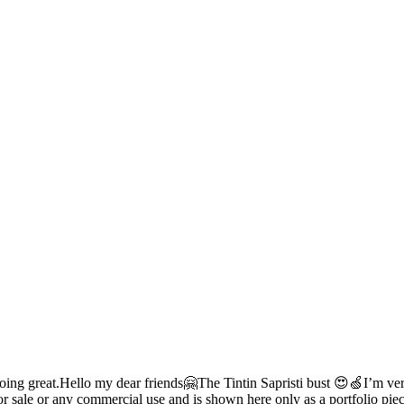
oing great.
Hello my dear friends🤗
The Tintin Sapristi bust 😍🍏
I’m ve
for sale or any commercial use and is shown here only as a portfolio piec