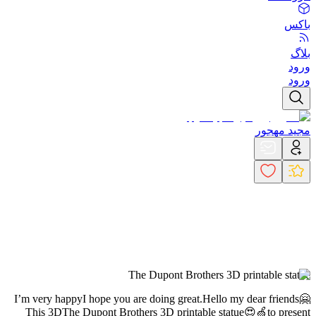
باکس
بلاگ
ورود
ورود
مجید مهجور
The Dupont Brothers 3D printable statue
I’m very happy
I hope you are doing great.
Hello my dear friends🤗
This 3D
The Dupont Brothers 3D printable statue😍🍏
to present