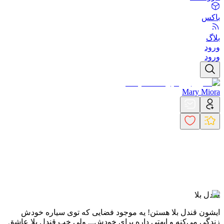
باکس
بلاگ
ورود
ورود
Mary Miora
قندل بلا
ایشون قندل بلا هستن! یه موجود فضایی که توی سیاره خودش
زندگی می‌کنه و ابهتی داره برای خودش... ولی خب قندل بلا عاشق