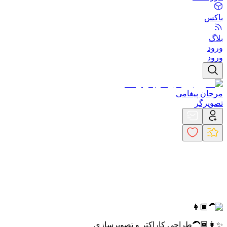
باکس
بلاگ
ورود
ورود
مرجان پیغامی
تصویرگر
✨👩🏾‍🦱
✨👩🏾‍🦱
طراحی کاراکتر و تصویرسازی