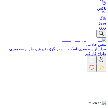
باکس
بلاگ
ورود
ورود
معین خادمی
مدلساز سه بعدی، اسکلت بند (ریگر)، رندرمَن، طراح سه بعدی،
طراح کاراکتر
fallen angel