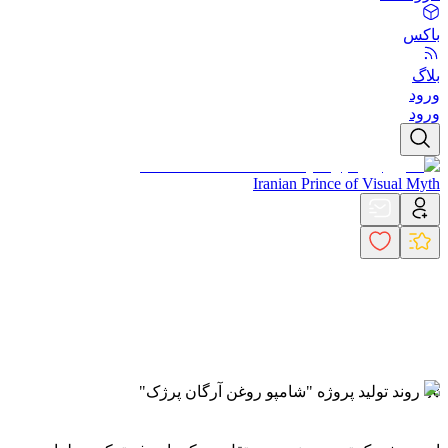
باکس
بلاگ
ورود
ورود
Iranian Prince of Visual Myth
🛠️ روند تولید پروژه "شامپو روغن آرگان پرژک"