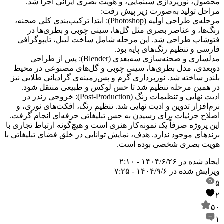
محصول، نورپردازی سینمایی، و هویت بصری ایرانی اجرا شد.
مراحل تولید به‌صورت زیر پیش رفت:
مرحله‌ی طراحی اولیه (Photoshop): ابتدا ترکیب‌بندی کلی صحنه،
رنگ‌ها، و عناصر بصری مثل گل‌ها، سینی چوبی و بطری‌ها در
فتوشاپ طراحی شد. این مرحله شامل ساخت لیبل، تایپوگرافی
فارسی و تنظیم رنگ‌های پایه بود.
مدلسازی و صحنه‌سازی سه‌بعدی (Blender): پس از طراحی
دوبعدی، مدل بطری‌ها، سینی چوبی و گل‌های مصنوعی در محیط
بلندر ساخته شد. نورپردازی گرم و پس‌زمینه‌ی گرادیانی طلایی نیز
در همین مرحله تنظیم شد تا حس لوکس و طبیعی منتقل شود.
ادیت نهایی و تنظیمات رنگ (Post-Production): خروجی رندر در
نرم‌افزار تدوین و ادیت نهایی شد. تنظیم رنگ، افکت‌های نوری، و
اصلاح جزئیات برای رسیدن به حس تبلیغاتی حرفه‌ای انجام گرفت.
این پروژه صرفاً یک نمونه‌کار هنری است و هیچ‌گونه ارتباط تجاری با
برندهای موجود ندارد. هدف، نمایش توانایی در خلق فضای تبلیغاتی با
هویت بصری شخصی بوده است.
ایجاد شده در
۱۴۰۴/۶/۲۶ - ۲:۱۰
ویرایش شده در
۱۴۰۴/۹/۶ - ۷:۲۵
۵
۲
۵۰
۱