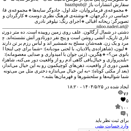
سفارش انتشارات باژ @baazhpub
🔸مجموعه‌ی فرمانروایان، جلد اول، جادوگر سایه‌ها
🔸مجموعه‌ی فانت
حماسی در دگرجهان.
🔸نوشته‌ی فرهنگ نظری دوست
🔸کارگردان و
تصویرگر: ریحانه اقبالی
🔸اجرای رنگ: نیلوفر نادری
__________________________________________
@niloo.naderi.art
دشتی در شمال آرگالون. علف روی زمین روییده است. ده متر دورتر ا
غاری تاریک، آتشی روشن است و پنج نفر دورتادور آتش نشسته‌اند. چها
مرد و یک زن. همه‌شان مسلح‌ به شمشیر اند و لباس رزم بر تن دارند.
🔸لیون، (شاهزاده‌ی پالادیان، با لحنی مودبانه): «شما برای چی اینجا او
بانوی من؟»
🔸هِگرین، (زنی جوان با امیدواری و صدایی معصومانه):
«بلندپروازی و خیال‌بافی گاهی آدم رو از واقعیت دور می‌کنه، شاهزاده‌
همین دوری از واقعیت، ذهن‌های کوچیکمون رو به این خیال می‌اندازه..
(بعد از مکثی کوتاه): «به این خیال می‌اندازه دختری مثل من می‌تونه م
شما شوالیه‌ها و سلحشورها و قهرمان‌ها بشه.»
ایجاد شده در
۱۴۰۴/۵/۲۵ - ۱۸:۲۰
۷۶
۵
۱۰۰
۱
برای ثبت نظر باید
وارد حسابت بشی