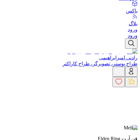
باکس
بلاگ
ورود
ورود
رادنی امیرابراهیمی
طراح پوستر، تصویرگر، طراح کاراکتر
Melina
فن آرت Elden Ring