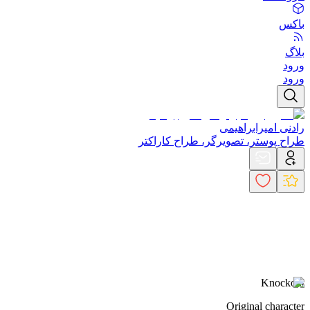
باکس
بلاگ
ورود
ورود
رادنی امیرابراهیمی
طراح پوستر، تصویرگر، طراح کاراکتر
Knockout
Original character