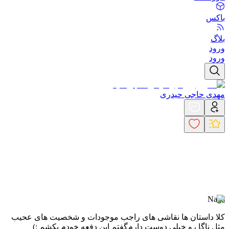
باکس
بلاگ
ورود
ورود
مهدی حاجی حیدری
Naga
کلا داستان ها نقاشی های راجب موجودات و شخصیت های عحیب
مثل ناگا رو خیلی دوست دارم
گفتم این دفعه خودم بکشم :)