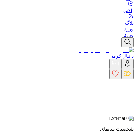
باکس
بلاگ
ورود
ورود
دانیال کرمی
External 006
شخصیت سایفای