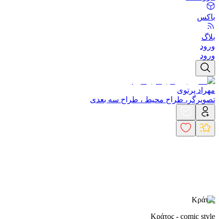
باکس
بلاگ
ورود
ورود
مهراد پرتوی
تصویرگر، طراح محیط ، طراح سه بعدی
Κράτος
Κράτος - comic style