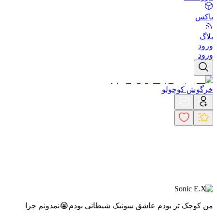
باکس
بلاگ
ورود
ورود
خرگوش کوچولو
Sonic E.X.E
من کوچک تر بودم عاشق سونیک شیطانی بودم😭
نمدونم چرا