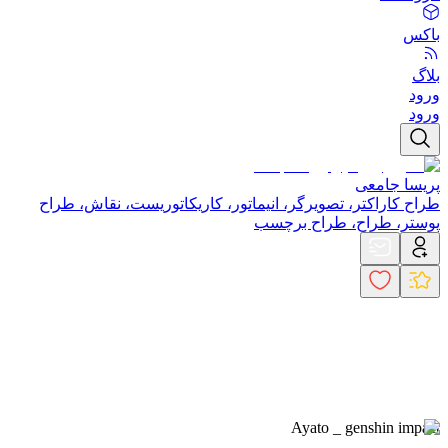
باکس
بلاگ
ورود
ورود
پریسا جامعی
طراح کاراکتر، تصویرگر، انیماتور، کاریکاتوریست، نقاش، طراح
پوستر، طراح، طراح برچسب
Ayato _ genshin impact