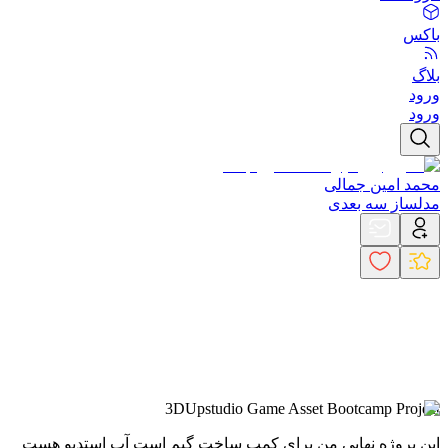
باکس
بلاگ
ورود
ورود
محمد امین جمالی
مدلساز سه بعدی
3DUpstudio Game Asset Bootcamp Project
این پروژه نهایی من برای کمپ ساخت گیم است آپ استدیو هست