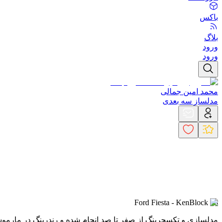
باکس
بلاگ
ورود
ورود
محمد امین جمالی
مدلساز سه بعدی
Ford Fiesta - KenBlock 43
مدلسازی و تکسچرینگ از صفر تا صد انجام شده و رندرینگ در مار