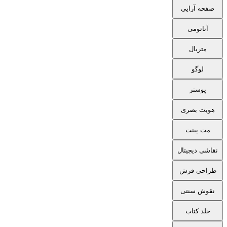
صفحه آرایی
آناتومی
متریال
لوگو
پوستر
هویت بصری
مت پینت
نقاشی دیجیتال
طراحی فرش
نقوش سنتی
جلد کتاب