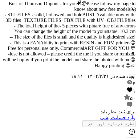
Bust of Thomson Dupont - for you🎁😍Please follow my page to
know about new free models🤗
- STL FILES - solid, hollowed and hole
BUST Available now with:
- 3D files
- TEXTURE FILES
- FBX FILE with UV
- OBJ FILE
files
- The total height of the
- 5 pieces with pin
are free of any errors
- You can change the height of the model to your
statue: 10.3 cm
-
- The size of the files is small and the quality is high
desired size!
- This is a FAN
Ability to print with RESIN and FDM printers😊
-Free for personal use only. Commercial
ART GIFT FOR YOU 💙
-I
use is not allowed – please credit the me if you share or remix🙏
will be happy if you print the model and share the photos with me😍
Happy printing 😍
🙏
ایجاد شده در
۱۴۰۴/۳/۲۱ - ۱۸:۱۱
۴
۱
۵۰
۰
برای ثبت نظر باید
وارد حسابت بشی