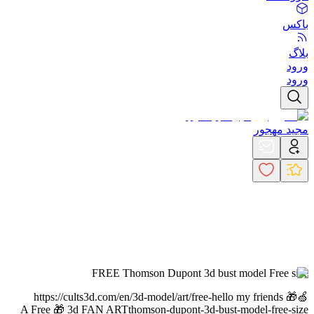
باکس
بلاگ
ورود
ورود
مجید مهجور
FREE Thomson Dupont 3d bust model Free size
https://cults3d.com/en/3d-model/art/free-
hello my friends 🎁🍏
A Free 🎁 3d FAN ART
thomson-dupont-3d-bust-model-free-size