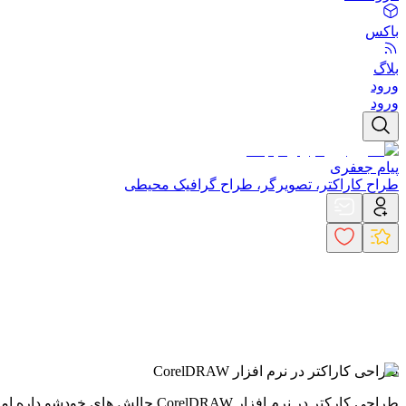
باکس
بلاگ
ورود
ورود
پیام جعفری
طراح کاراکتر، تصویرگر، طراح گرافیک محیطی
طراحی کاراکتر در نرم افزار CorelDRAW
طراحی کارکتر در نرم افزار CorelDRAW چالش های خودشو داره اما اگه مهارت کسب کنید داخلش لذت بخش میشه.