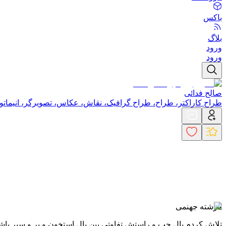
باکس
بلاگ
ورود
ورود
صالح فدائی
طراح کاراکتر، طراح، طراح گرافیک، نقاش، عکاس، تصویرگر، انیماتو
فرشته جهنمی
تلاش کردم بال چپ و راستش تفاوتی بین بال استخون و پر و سپر باش