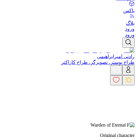
باکس
بلاگ
ورود
ورود
رادنی امیرابراهیمی
طراح پوستر، تصویرگر، طراح کاراکتر
Warden of Eternal Fire
Original character