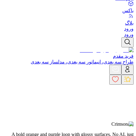
باکس
بلاگ
ورود
ورود
فربد مقدم
طراح سه بعدی، انیماتور سه بعدی، مدلساز سه بعدی
Crimsonara
A bold orange and purple loop with glossy surfaces. No AI, just