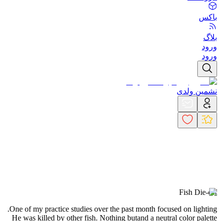
باکس
بلاگ
ورود
ورود
نشمین ولدی
Fish Die-off
.One of my practice studies over the past month focused on lighting
He was killed by other fish. Nothing but
and a neutral color palette