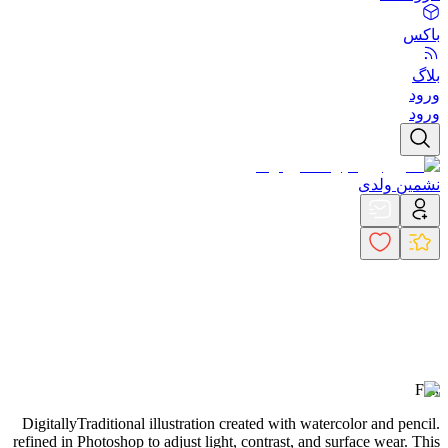
باکس
بلاگ
ورود
ورود
نشمین ولدی
Fox
Digitally
Traditional illustration created with watercolor and pencil.
refined in Photoshop to adjust light, contrast, and surface wear. This