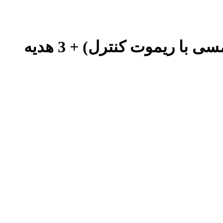
مانیتور طراحی XP-Pen Artist Ultra 16 - 4K OLED (نسل جدید و لمسی با ریموت کنترل) + 3 هدیه