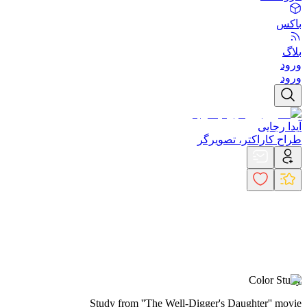
باکس
بلاگ
ورود
ورود
آیدا رجایی
طراح کاراکتر، تصویرگر
Color Study
Study from ''The Well-Digger's Daughter'' movie